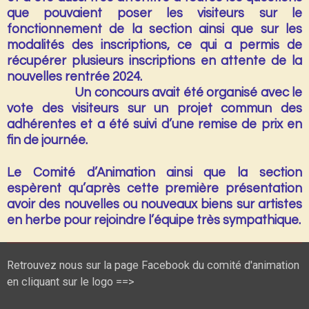
que pouvaient poser les visiteurs sur le
fonctionnement de la section ainsi que sur les
modalités des inscriptions, ce qui a permis de
récupérer plusieurs inscriptions en attente de la
nouvelles rentrée 2024.
Un concours avait été organisé avec le
vote des visiteurs sur un projet commun des
adhérentes et a été suivi d’une remise de prix en
fin de journée.
Le Comité d’Animation ainsi que la section
espèrent qu’après cette première présentation
avoir des nouvelles ou nouveaux biens sur artistes
en herbe pour rejoindre l’équipe très sympathique.
Retrouvez nous sur la page Facebook du comité d'animation
en cliquant sur le logo ==>