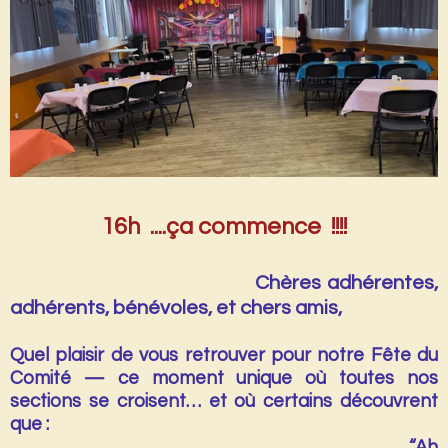
16h ....ça commence !!!!
Chères adhérentes,
adhérents,
bénévoles, et chers amis,
Quel plaisir de vous retrouver pour notre
Fête du
Comité
— ce moment unique où toutes nos
sections se croisent… et où certains découvrent
que :
“Ah