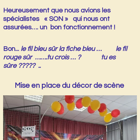
Heureusement que nous avions les
spécialistes « SON » qui nous ont
assurées…. un bon fonctionnement !
Bon...
le fil bleu sûr la fiche bleu … le fil
rouge sûr …….tu crois … ? tu es
sûre ????? ..
Mise en place du décor de scène