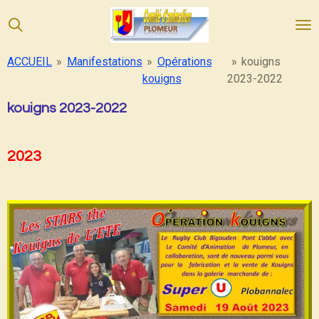
Passer
au
contenu
ACCUEIL
»
Manifestations
»
Opérations
»
kouigns
principal
kouigns
2023-2022
kouigns 2023-2022
2023