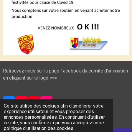
Retrouvez nous sur la page Facebook du comité d'animation
en cliquant sur le logo ==>
F
Y
P
I
Ce site utilise des cookies afin d’améliorer votre
a
o
i
n
expérience utilisateur et vous proposer des
© 2024 - 2026 Comité Animation Plomeur
c
u
n
s
annonces personnalisées. En continuant d'utiliser
Propulsé par
Webador
e
T
t
t
ce site, vous confirmez que vous acceptez notre
b
u
e
a
politique d’utilisation des cookies.