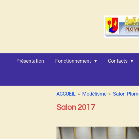
Passer
au
contenu
principal
Présentation
Fonctionnement
Contacts
ACCUEIL
»
Modélisme
»
Salon Plom
Salon 2017