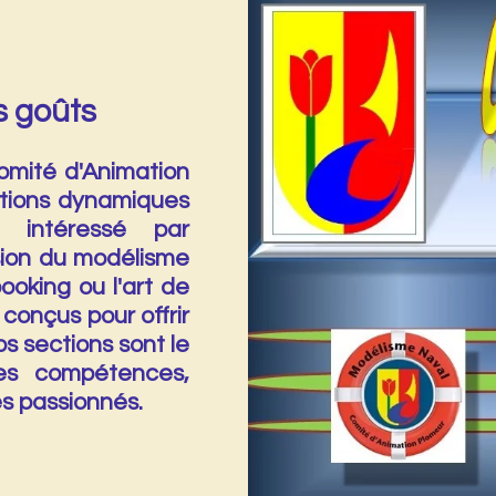
s goûts
omité d'Animation
ctions dynamiques
 intéressé par
ision du modélisme
booking ou l'art de
 conçus pour offrir
os sections sont le
les compétences,
es passionnés.