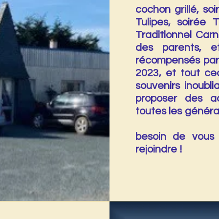
cochon grillé, s
Tulipes, soirée 
Traditionnel Carn
des parents, e
récompensés par
2023, et tout ce
souvenirs inoubl
proposer des ac
toutes les gén
Mais po
besoin de vous 
rejoindre !