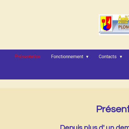
Passer
au
contenu
principal
Présentation
Fonctionnement
Contacts
Présent
Depuis plus d' un dem