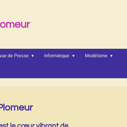
lomeur
vue de Presse
Informatique
Modélisme
 Plomeur
est le cœur vibrant de