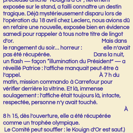
précieuse
affiche “Kouigns d’Or”
, fièrement
exposée sur le stand, a failli connaître un destin
tragique. Déjà mystérieusement disparu lors de
l’opération du 18 avril chez Leclerc, nous avions dû
en refaire une nouvelle, exposée bien en évidence
samedi pour rappeler à tous notre titre de
lingot
d’or
. Mais dans
le rangement du soir… horreur : elle n’avait
pas été récupérée. Dans la nuit,
un flash — façon “illumination du Président” — a
réveillé Patrice : l’affiche manquait peut‑être à
l’appel. À
7 h du
matin
, mission commando à Carrefour pour
vérifier derrière la vitrine. Et là,
immense
soulagement
: l’affiche était toujours là, intacte,
respectée, personne n’y avait touché.
À
8 h 15
, dès l’ouverture, elle a été récupérée
comme un trophée olympique.
Le Comité peut souffler :
le Kouign d’Or est sauf
.)