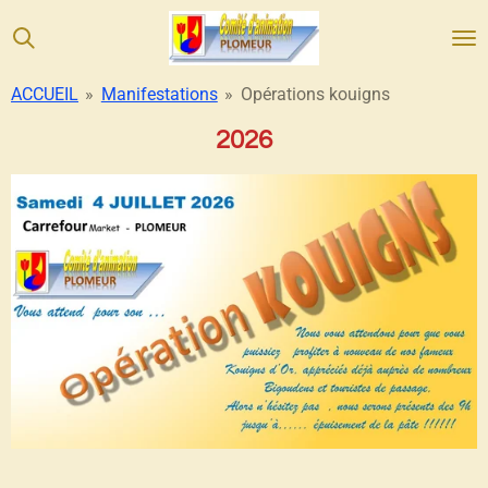
Passer
au
contenu
ACCUEIL
»
Manifestations
»
Opérations kouigns
principal
2026