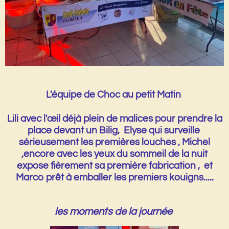
L'équipe de Choc au petit Matin
Lili avec l'œil déjà plein de malices pour prendre la
place devant un Bilig, Elyse qui surveille
sérieusement les premières louches , Michel
,encore avec les yeux du sommeil de la nuit
expose fièrement sa première fabrication , et
Marco prêt à emballer les premiers kouigns.....
les moments de la journée