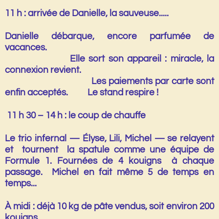
11 h : arriv
é
e de Danielle, la sauveuse.....
Danielle débarque, encore parfumée de
vacances.
Elle sort son appareil :
miracle
, la
connexion revient.
Les paiements par carte sont
enfin acceptés. Le stand respire !
11 h 30 – 14 h : le coup de chauffe
Le trio infernal —
Élyse, Lili, Michel
— se relayent
et tournent la spatule comme une équipe de
Formule 1. Fournées de 4 kouigns à chaque
passage. Michel en fait même 5 de temps en
temps...
À midi : déjà
10 kg de pâte vendus
, soit environ
200
kouigns
.