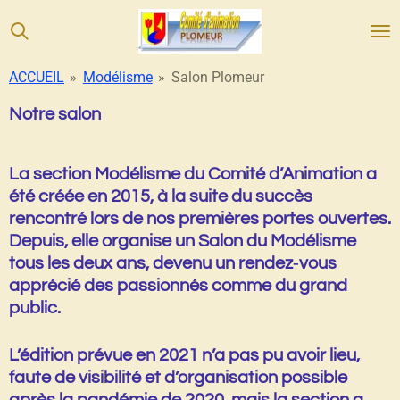
Passer
au
contenu
ACCUEIL
»
Modélisme
»
Salon Plomeur
principal
Notre salon
La section Modélisme du Comité d’Animation a
été créée en 2015, à la suite du succès
rencontré lors de nos premières portes ouvertes.
Depuis, elle organise un
Salon du Modélisme
tous les deux ans, devenu un rendez‑vous
apprécié des passionnés comme du grand
public.
L’édition prévue en 2021 n’a pas pu avoir lieu,
faute de visibilité et d’organisation possible
après la pandémie de 2020, mais la section a