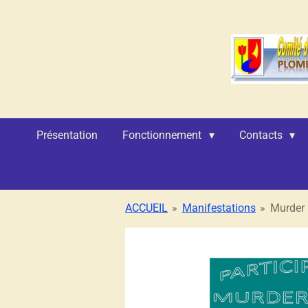
Passer
au
contenu
principal
Présentation
Fonctionnement
Contacts
ACCUEIL
»
Manifestations
»
Murder 