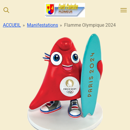
Passer
au
contenu
ACCUEIL
»
Manifestations
»
Flamme Olympique 2024
principal