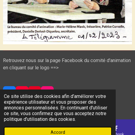
Retrouvez nous sur la page Facebook du comité d'animation
en cliquant sur le logo ==>
F
Y
P
I
Ce site utilise des cookies afin d’améliorer votre
a
o
i
n
expérience utilisateur et vous proposer des
© 2024 - 2026 Comité Animation Plomeur
c
u
n
s
annonces personnalisées. En continuant d'utiliser
Propulsé par
Webador
e
T
t
t
ce site, vous confirmez que vous acceptez notre
b
u
e
a
politique d’utilisation des cookies.
o
b
r
g
o
e
e
r
Accord
E-mail
Téléphone
Carte
Facebook