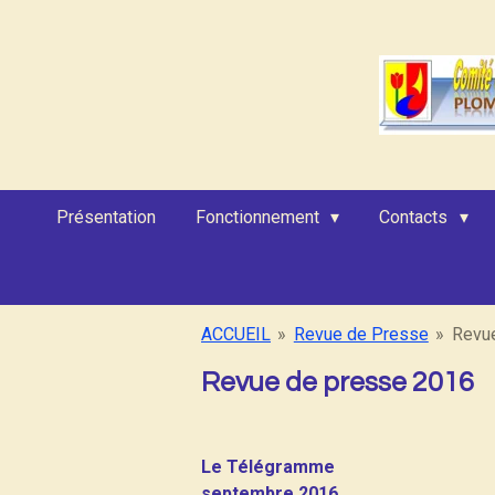
Passer
au
contenu
principal
Présentation
Fonctionnement
Contacts
ACCUEIL
»
Revue de Presse
»
Revu
Revue de presse 2016
Le Télégramme
septembre 2016