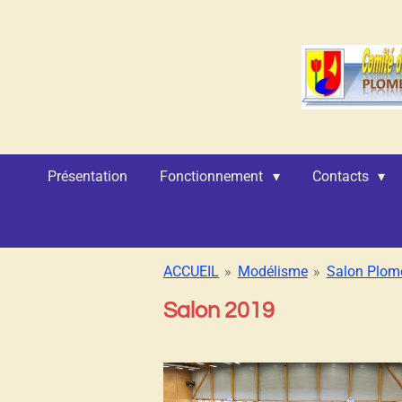
Passer
au
contenu
principal
Présentation
Fonctionnement
Contacts
ACCUEIL
»
Modélisme
»
Salon Plom
Salon 2019