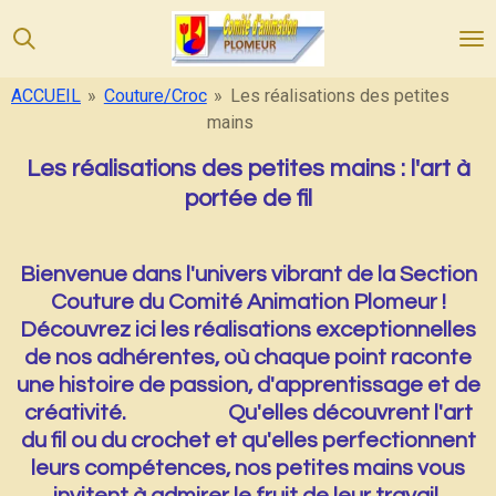
Passer
au
contenu
ACCUEIL
»
Couture/Croc
»
Les réalisations des petites
principal
mains
Les réalisations des petites mains : l'art à
portée de fil
Bienvenue dans l'univers vibrant de la Section
Couture du Comité Animation Plomeur !
Découvrez ici les réalisations exceptionnelles
de nos adhérentes, où chaque point raconte
une histoire de passion, d'apprentissage et de
créativité. Qu'elles découvrent l'art
du fil ou du crochet et qu'elles perfectionnent
leurs compétences, nos petites mains vous
invitent à admirer le fruit de leur travail.